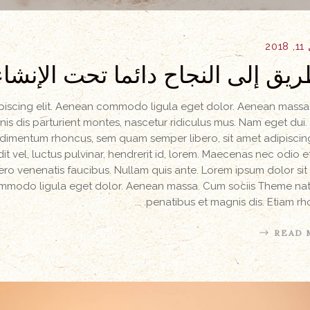
20
ريق إلى النجاح دائما تحت الإنشاء
ipiscing elit. Aenean commodo ligula eget dolor. Aenean mass
s dis parturient montes, nascetur ridiculus mus. Nam eget dui.
dimentum rhoncus, sem quam semper libero, sit amet adipisci
vel, luctus pulvinar, hendrerit id, lorem. Maecenas nec odio e
ero venenatis faucibus. Nullam quis ante. Lorem ipsum dolor sit
commodo ligula eget dolor. Aenean massa. Cum sociis Theme n
penatibus et magnis dis. Etiam rh
READ 