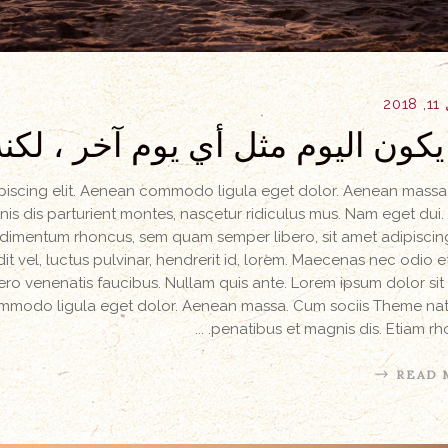
20
يكون اليوم مثل أي يوم آخر ، لكن
ipiscing elit. Aenean commodo ligula eget dolor. Aenean mass
s dis parturient montes, nascetur ridiculus mus. Nam eget dui.
dimentum rhoncus, sem quam semper libero, sit amet adipisci
vel, luctus pulvinar, hendrerit id, lorem. Maecenas nec odio e
ero venenatis faucibus. Nullam quis ante. Lorem ipsum dolor sit
commodo ligula eget dolor. Aenean massa. Cum sociis Theme n
penatibus et magnis dis. Etiam rh
READ 