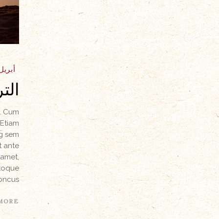
أبريل 11, 18
الت
a. Cum
 Etiam
ng sem
t ante
 amet,
atoque
oncus.
MORE