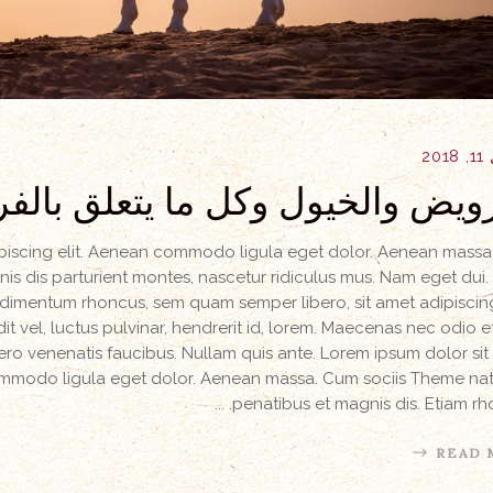
20
رويض والخيول وكل ما يتعلق بالف
ipiscing elit. Aenean commodo ligula eget dolor. Aenean mass
s dis parturient montes, nascetur ridiculus mus. Nam eget dui.
dimentum rhoncus, sem quam semper libero, sit amet adipisci
vel, luctus pulvinar, hendrerit id, lorem. Maecenas nec odio e
ero venenatis faucibus. Nullam quis ante. Lorem ipsum dolor sit
commodo ligula eget dolor. Aenean massa. Cum sociis Theme n
penatibus et magnis dis. Etiam rh
READ 