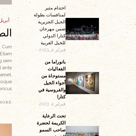
اختتام مثير
لمنافسات بطولة
أبريل 11, 18
الخيل الجزيرية
الط
ضمن مهرجان
كتارا الدولي
للخيل العربية
a. Cum
فبراير 4, 2023
 Etiam
ng sem
بانوراما من
t ante
الفعاليات
 amet,
مستوحاة من
atoque
أجواء الخيل
oncus.
والفروسية في
كتارا
MORE
فبراير 4, 2023
تحت الرعاية
الكريمة لحضرة
صاحب السمو