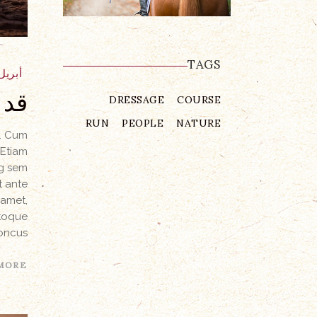
TAGS
أبريل 11, 18
قد 
DRESSAGE
COURSE
RUN
PEOPLE
NATURE
a. Cum
 Etiam
ng sem
t ante
 amet,
atoque
oncus.
MORE