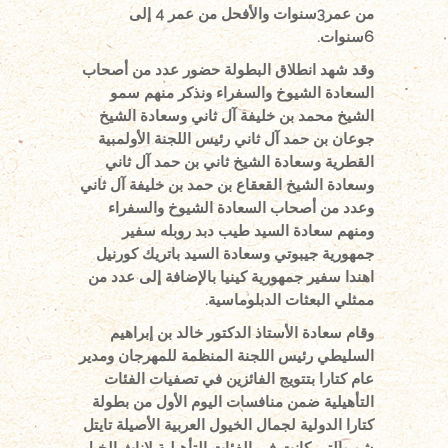
من عمر3سنوات والأفحل من عمر 4 إلى
6سنوات.
وقد شهد انطلاق البطولة حضور عدد من أصحاب
السعادة الشيوخ والسفراء ونذكر منهم سمو
الشيخ محمد بن خليفة آل ثاني وسعادة الشيخ
جوعان بن حمد آل ثاني رئيس اللجنة الأولمبية
القطرية وسعادة الشيخ ثاني بن حمد آل ثاني
و
سعادة الشيخ القعقاع بن حمد بن خليفة آل ثاني
وعدد من أصحاب السعادة الشيوخ والسفراء
ومنهم سعادة السيد طيب دبد روبله سفير
جمهورية جيبوتي وسعادة السيد باتريك كورنيل
اهندا سفير جمهورية كينيا بالإضافة إلى عدد من
ممثلي البعثات الدبلوماسية.
وقام سعادة الأستاذ الدكتور خالد بن إبراهيم
السليطي رئيس اللجنة المنظمة للمهرجان ومدير
عام كتارا بتتويج الفائزين في تصفيات الفئات
التأهيلية ضمن منافسات اليوم الأول من بطولة
كتارا الدولية لجمال الخيول العربية الأصيلة تايتل
شو والتي كانت في الفئات التأهيلية لإناث الخيل