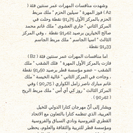
وشهدت منافسات المهرات عمر سنتين فئة
(
A2 )
فوز المهرة ” سيلين الحزم ” ملك مربط
الحزم بالمركز الأول 75ر91 نقطة وحلت في
المركز الثاني ” جاري العشوى ” ملك غانم محمد
صالح الخيارين برصيد 42ر91 نقطة ، وفي المركز
الثالث ” اسيا الجاسم ” ملك مربط الجاسم
33ر91 نقطة
.
اما منافسات المهرات عمر سنتين فئة (
B2
)
فازت بالمركز الأول المهرة ” فلك الشقب ” ملك
الشقب – عضو مؤسسة قطر برصيد 50ر91 نقطة
، وجاءت في المركز الثاني ” غالية الخيسة ” ملك
غانم مبارك ناصر زامل الكواري ( 75ر90 ) وفي
المركز الثالث ” روز كي أي أس ” ملك مربط الريح
( 42ر90 ) .
ويشار إلى أنّ مهرجان كتارا الدولي للخيل
العربية، الذي تنظمه كتارا بالتعاون
مع الاتحاد
القطري للفروسية ونادي السباق والفروسية
ومؤسسة قطر للتربية والثقافة والعلوم، يحظى