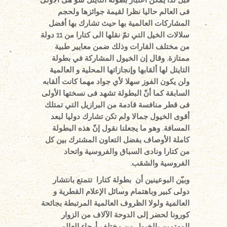
فى العالم حاليا نظرا لقيمة جوائزها ولحجم
المشاركات العالمية بها حيث تشارك بها أفضل
سلالات الخيل التي تمّ نقلها الى كتارا من 11 دولة
من مختلف القارات وذلك ضمن معايير طبية
ممتازة. وقال إن الخيول المشاركة في بطولة
التايتل لها ألقابها وإنجازاتها المحلية و العالمية
ولن يكون الفوز سهلا لأي جواد مهما كانت ألقابه
السابقة كما أنّ البطولة تشهد فى نسختها الأولى
فى قطر منافسة قادمة من البرازيل التي تمتلك
أقوى الخيول جمالا ولم تكن تشارك دوليا لبعد
المسافة. وهو ما يجعلنا نقول إنّ هذه البطولة
كاملة الأوصاف بفضل التعاون المشترك بين كل
من كتارا ونادى السباق والفروسية واتحاد
الفروسية والشقب.
وبيّن البوعينين أن بطولة كتارا تتمتع بانتشار
دولى كبير وباهتمام وسائل الإعلام القطرية و
العالمية ولولا الظروف العالمية المرتبطة بجائحة
كورونا لحضر إلى الدوحة الآلاف من الزوار
المهتمين بالخيول من مختلف أرجاء العالم.