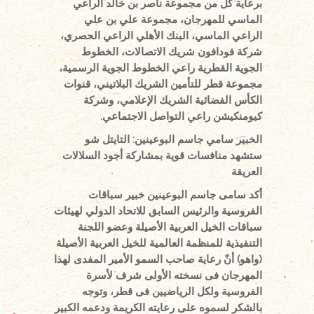
برعاية كل من
مجموعة ناصر بن خالد الراعي
الماسي للمهرجان، مجموعة علي بن علي
الراعي الماسي، البنك الأهلي الراعي الحصري،
شركة فودافون شريك الاتصالات، الخطوط
الجوية القطرية راعي الخطوط الجوية الرسمية،
مجموعة قطر للتأمين الشريك البلاتيني، قنوات
الكأس الفضائية الشريك الإعلامي، وشركة
كيومنكيشن راعي التواصل الاجتماعي.
الخبير سامي جاسم البوعينين: التايتل شو
ستشهد منافسات قوية بمشاركة أجود السلالات
العريقة
أكد سامى جاسم البوعينين خبير سباقات
الفروسية والرئيس السابق للاتحاد الدولي لهيئات
سباقات الخيل العربية الأصيلة وعضو اللجنة
التنفيذية للمنظمة العالمية للخيل العربية الأصيلة
(واهو) أنّ رعاية صاحب السمو الأمير المفدى لهذا
المهرجان فى نسخته الأولى شرف لأسرة
الفروسية ولكل الرياضيين فى قطر، وتوجه
بالشكر لسموه على رعايته الكريمة ودعمه الكبير