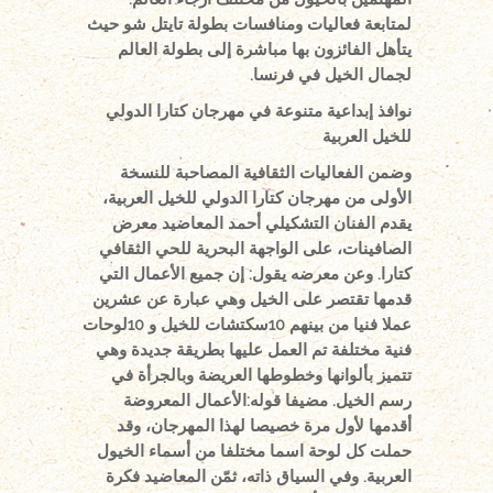
لمتابعة فعاليات ومنافسات بطولة تايتل شو حيث
يتأهل الفائزون بها مباشرة إلى بطولة العالم
لجمال الخيل في فرنسا.
نوافذ إبداعية متنوعة في مهرجان كتارا الدولي
للخيل العربية
وضمن الفعاليات الثقافية المصاحبة للنسخة
الأولى من مهرجان كتارا الدولي للخيل العربية،
يقدم الفنان التشكيلي أحمد المعاضيد معرض
الصافينات، على الواجهة البحرية للحي الثقافي
كتارا. وعن معرضه يقول: إن جميع الأعمال التي
قدمها تقتصر على الخيل وهي عبارة عن عشرين
عملا فنيا من بينهم 10سكتشات للخيل و 10لوحات
فنية مختلفة تم العمل عليها بطريقة جديدة وهي
تتميز بألوانها وخطوطها العريضة وبالجرأة في
رسم الخيل.
مضيفا قوله:
الأعمال المعروضة
أقدمها لأول مرة خصيصا لهذا المهرجان، وقد
حملت كل لوحة اسما مختلفا من أسماء الخيول
العربية. وفي السياق ذاته، ثمّن المعاضيد فكرة