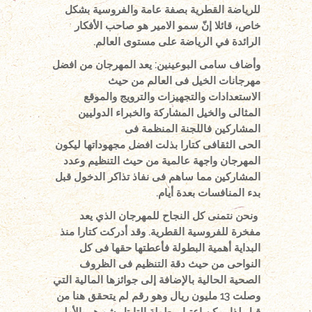
للرياضة القطرية بصفة عامة والفروسية بشكل
خاص، قائلا إنّ سمو الامير هو صاحب الأفكار
الرائدة في الرياضة على مستوى العالم.
وأضاف سامى البوعينين: يعد المهرجان من افضل
مهرجانات الخيل فى العالم من حيث
الاستعدادات والتجهيزات والترويج والموقع
المثالى والخيل المشاركة والخبراء الدوليين
المشاركين فاللجنة المنظمة فى
الحى الثقافى كتارا بذلت افضل مجهوداتها ليكون
المهرجان واجهة عالمية من حيث التنظيم وعدد
المشاركين مما ساهم فى نفاذ تذاكر الدخول قبل
بدء المنافسات بعدة أيام.
ونحن نتمنى كل النجاح للمهرجان الذي يعد
مفخرة للفروسية القطرية. وقد أدركت كتارا منذ
البداية أهمية البطولة فأعطتها حقها فى كل
النواحى من حيث دقة التنظيم فى الظروف
الصحية الحالية بالإضافة إلى جوائزها المالية التي
وصلت 13 مليون ريال وهو رقم لم يتحقق هنا من
قبل لذا يمكن اعتبار بطولة التايتل شو هى الأولى