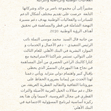
مشيراً إلى أن مجموعة ناصر بن خالد وشركاتها
التابعة حرصت على تقديم مختلف أشكال الدعم
للمبادرات والفعاليات الوطنية بهدف دعم مسيرة
النهضة الشاملة في قطر والمساهمة في تحقيق
أهداف الرؤية الوطنية .2030.
من جانبه قال السيد محمد موسى النملة نائب
الرئيس التنفيذي – دعم الأعمال و الخدمات و
الموارد البشرية في البنك الأهلي: للعام الثالث
على التوالي، تستمر شراكتنا الاستراتيجية مع
كتارا كالبنك الراعي الحصري من أجل المساهمة
في نجاح هذا المهرجان المتميّز الذي يحظى
بإقبالٍ كبير واهتمام دولي متزايد. ويأتي دعمنا
لهذا الحدث من إيماننا بضرورة الحفاظ على
موروثاتنا الثقافية والتقاليد القطرية العريقة، من
خلال دعم سلالات الخيل العربية الأصيلة والتراث
القطري في مجال الفروسية، لاسيما وأن هذا يعد
ركيزة أساسية لبرنامج المسؤولية الاجتماعية في
البنك الأهلي”.