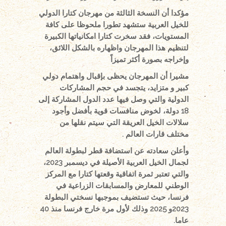
مؤكدا أن النسخة الثالثة من مهرجان كتارا الدولي
للخيل العربية ستشهد تطورا ملحوظا على كافة
المستويات، فقد سخرت كتارا امكانياتها الكبيرة
لتنظيم هذا المهرجان واظهاره بالشكل اللائق،
وإخراجه بصورة أكثر تميزاً
مشيرا أن المهرجان يحظى بإقبال واهتمام دولي
كبير و متزايد، يتجسد في حجم المشاركات
الدولية والتي وصل فيها عدد الدول المشاركة إلى
18 دولة، لخوض منافسات قوية بأفضل وأجود
سلالات الخيل العريقة التي سيتم نقلها من
مختلف قارات العالم .
وأعلن سعادته عن استضافة قطر لبطولة العالم
لجمال الخيل العربية الأصيلة في ديسمبر 2023،
والتي تعتبر ثمرة اتفاقية وقعتها كتارا مع المركز
الوطني للمعارض والمسابقات الزراعية
في
فرنسا، حيث تستضيف بموجبها نسختي البطولة
2023و 2025 وذلك لأول مرة خارج فرنسا منذ 40
عاما.