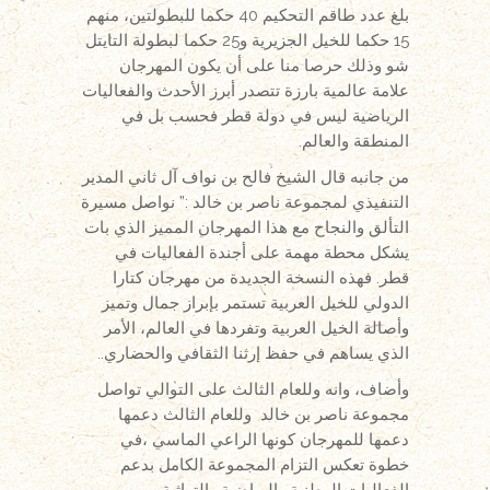
بلغ عدد طاقم التحكيم 40 حكما للبطولتين، منهم
15 حكما للخيل الجزيرية و25 حكما لبطولة التايتل
شو وذلك حرصا منا على أن يكون المهرجان
علامة عالمية بارزة تتصدر أبرز الأحدث والفعاليات
الرياضية ليس في دولة قطر فحسب بل في
المنطقة والعالم.
من جانبه قال الشيخ فالح بن نواف آل ثاني المدير
التنفيذي لمجموعة ناصر بن خالد :” نواصل مسيرة
التألق والنجاح مع هذا المهرجان المميز الذي بات
يشكل محطة مهمة على أجندة الفعاليات في
قطر. فهذه النسخة الجديدة من مهرجان كتارا
الدولي للخيل العربية تستمر بإبراز جمال وتميز
وأصالة الخيل العربية وتفردها في العالم، الأمر
الذي يساهم في حفظ إرثنا الثقافي والحضاري..
وأضاف، وانه وللعام الثالث على التوالي تواصل
مجموعة ناصر بن خالد وللعام الثالث دعمها
دعمها للمهرجان كونها الراعي الماسي ،في
خطوة تعكس التزام المجموعة الكامل بدعم
الفعاليات الوطنية والرياضية والتراثية.