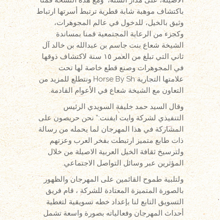
باكتشاف موهبة شابة قطرية ترتبط أسرتها ارتباط
وثيق بالخيل، للدخول في عالم المجوهرات،
وكجزء من الرعاية المجتمعية قمنا بمساندة
الشيخة شعاع بنت جاسم بن عبدالله بن خالد آل
ثاني التي تبلغ من العمر ١٥ سنة لاكتشاف ذوقها
في المجوهرات وصنع قطع خاصة لها تحت
علامتها التجارية Horse By Sh ونتطلع للمزيد من
التعاون مع الشيخة شعاع في الأعوام القادمة.
وقال السيد حمد خليفة السويدي الرئيس
التنفيذي لشركة وايت ايفنت:” نحن حريصون على
المشاركة في هذا المهرجان لما يحمله من رسالة
ذات طابع متميز ارتبطت بفخر العرب وعزتهم
ولترسيخ ثقافة الخيل العربية الاصيلة من خلال
المؤثرين عبر وسائل التواصل الاجتماعي.
ولتلبية طموح القائمين على المهرجان والظهور
بالصورة المتميزة المعتادة للشركة ، قام فريق
التسويق التابع لنا بإعداد خطه تسويقية لتغطية
أحداث المهرجان وفعالياته بصورة واسعة تشمل