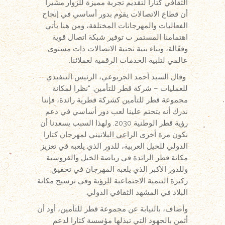
الثقافي كتارا لتقديم تجربة مميزة للزوار.مشيرا
أن قطاع الاتصالات يقوم بدور أساسي في إنجاح
الفعاليات والمهرجانات المختلفة، ومن هنا يأتي
اهتمامنا المستمر ب توفير شبكة اتصال قوية
وفعّالة، وبناء بنية تحتية الاتصالات ذات مستوى
عالمي لتلبية الخدمات الرقمية لعملائنا.
وقال السيد أحمد الجربوعي، الرئيس التنفيذي
للعمليات – شركة قطر للتأمين: “نظرا لمكانة
مجموعة قطر للتأمين كشركة قطرية رائدة، فإننا
ندرك أنه يتحتم علينا لعب دور أساسي في دعم
رؤية قطر الوطنية 2030. ولهذا السبب يسعدنا أن
نكون مرة أخرى الراعي البلاتيني لمهرجان كتارا
الدولي للخيل العربية، للدور الذي يلعبه في تعزيز
مكانة قطر الرائدة في رياضة الخيل والفروسية
وللدور الأكبر الذي يلعبه المهرجان في تحقيق
ركيزة التنمية الاجتماعية للرؤية وفي ترسيخ مكانة
البلاد في المشهد الثقافي الدولي.
وأضاف، بالنيابة عن مجموعة قطر للتأمين، أود أن
أثمن بالجهود التي تبذلها مؤسسة كتارا لدعم