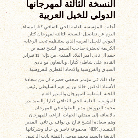
النسخة الثالثة لمهرجانها
الدولي للخيل العربية
أعلنت المؤسسة العامة للحي الثقافي كتارا مساء
اليوم عن تفاصيل النسخة الثالثة لمهرجان كتارا
الدولي للخيل العربية الذي ستنظمه تحت الرعاية
الكريمة لحضرة صاحب السمو الشيخ تميم بن
حمد آل ثاني أمير البلاد المفدى من 1إلى 11 فبراير
القادم على شاطئ كتارا، وبالتعاون مع نادي
السباق والفروسية والاتحاد القطري للفروسية.
جاء ذلك في مؤتمر صحفي حضره كل من سعادة
الأستاذ الدكتور خالد بن إبراهيم السليطي رئيس
اللجنة المنظمة للمهرجان والمدير العام
للمؤسسة العامة للحي الثقافي كتارا والسيد بدر
محمد الدرويش مدير البطولة في المهرجان
بالإضافة إلى ممثلي الجهات الراعية للمهرجان
وهم سعادة الشيخ فالح بن نواف ىن ثاني المدير
التنفيذي NBK مجموعة ناصر بن خالد وشركاتها
التابعة والسيد محمد موسى النملة نائب الرئيس