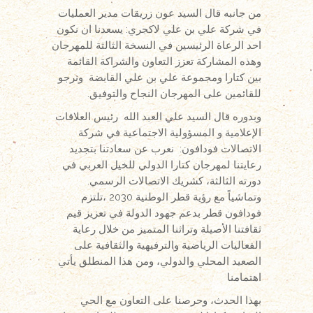
من جانبه قال السيد عون زريقات مدير العمليات
في شركة علي بن علي لاكجري: يسعدنا ان نكون
احد الرعاة الرئيسين في النسخة الثالثة للمهرجان
وهذه المشاركة تعزز التعاون والشراكة القائمة
بين كتارا ومجموعة علي بن علي القابضة ونرجو
للقائمين على المهرجان النجاح والتوفيق.
وبدوره قال السيد علي العبد الله رئيس العلاقات
الإعلامية و المسؤولية الاجتماعية في شركة
الاتصالات فودافون: نعرب عن سعادتنا بتجديد
رعايتنا لمهرجان كتارا الدولي للخيل العربي في
دورته الثالثة، كشريك الاتصالات الرسمي.
وتماشياً مع رؤية قطر الوطنية 2030 ،تلتزم
فودافون قطر بدعم جهود الدولة في تعزيز قيم
ثقافتنا الأصيلة وتراثنا المتميز من خلال رعاية
الفعاليات الرياضية والترفيهية والثقافية على
الصعيد المحلي والدولي، ومن هذا المنطلق يأتي
اهتمامنا
بهذا الحدث، وحرصنا على التعاون مع الحي