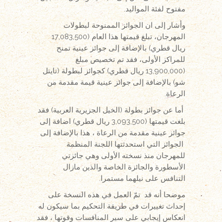
مفتوح لفئة المواليد.
وأشار إلى ان الجوائز الممنوحة لبطولات
المهرجان، تبلغ قيمتها هذا العام (17,083,500
ريال قطري) بالإضافة إلى جوائز عينية تمنح
للمراكز الأولى، فقد تم تخصيص مبلغ
(13,900,000 ريال قطري) كجوائز لبطولة (تايتل
شو) بالإضافة إلى جوائز عينية قيمة مقدمة من
الرعاة.
أما عن جوائز بطولة (الخيل الجزيرية العربية) فقد
بلغت قيمتها (3,093,500 ريال قطري) اضافة إلى
جوائز عينية مقدمة من الرعاة ، هذا بالإضافة إلى
الجوائز التي استحدثتها اللجنة المنظمة
للمهرجان منذ نسخته الأولى وهي جائزتي
الأسطورة والجائزة الخاصة والذين مازال
التنافس على نيلهما مستمرا.
موضحا أنه قد تمّ العمل في هذه النسخة على
إحداث تغييرات في طريقة التحكيم بما سيكون له
انعكاس إيجابي على سير المنافسات وقوتها ، فقد