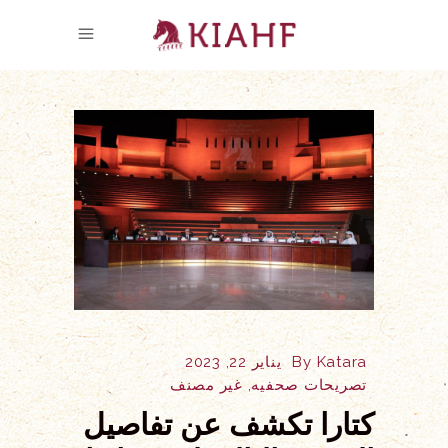
Katara
By
يناير 22, 2023
تصريحات صحفيه
,
غير مصنف
كتارا تكشف عن تفاصيل