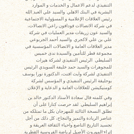
التنفيذي لدعم الاعمال و الخدمات و الموارد
البشرية في البنك الاهلي. والسيد علي العبد الله
رئيس العلاقات الإعلامية و المسؤولية الاجتماعية
في شركة الاتصالات فودافون راعي الاتصالات،
والسيد عون زريقات مدير العمليات في شركة
علي بن علي لاكجري. والسيد أحمد الجربوعي
مدير العلاقات العامة و الاتصالات المؤسسية في
مجموعة قطر للتأمين والسيدة ندى خميس
السليطي الرئيس التنفيذي لشركة هيرات
للمجوهرات والسيد حمد خليفة السويدي الرئيس
التنفيذي لشركة وايت افنت، الدكتورة نورا يوسف
بوحليقة الرئيس التنفيذي و المؤسس لشركة
كومنيكيشن للعلاقات العامة و الدعاية و الإعلان .
وفي كلمته قال سعادة الأستاذ الدكتور خالد بن
إبراهيم السليطي: لقد حرصت كتارا على أن
تطلق النسخة الثالثة للمهرجان بكل ما تمتلكه من
عناصر الريادة والتميز والنجاح، كل ذلك من أجل
تجسيد التاريخ الناصع واحياء الثقافة العريقة و
إثراء الموروث الأصيل لرياضة الفروسية القطرية.