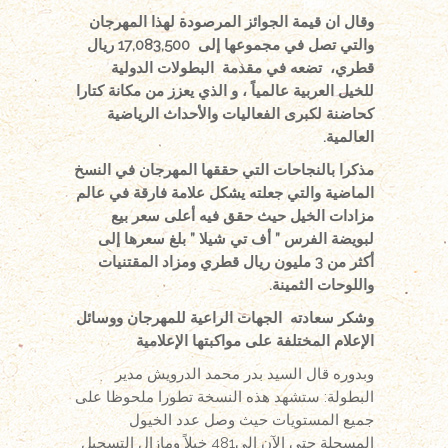
وقال ان قيمة الجوائز المرصودة لهذا المهرجان
والتي تصل في مجموعها إلى 17,083,500 ريال
قطري، تضعه في مقدمة البطولات الدولية
للخيل العربية عالمياً ، و الذي يعزز من مكانة كتارا
كحاضنة لكبرى الفعاليات والأحداث الرياضية
العالمية.
مذكرا بالنجاحات التي حققها المهرجان في النسخ
الماضية والتي جعلته يشكل علامة فارقة في عالم
مزادات الخيل حيث حقق فيه أعلى سعر بيع
لبويضة الفرس ” أف تي شيلا ” بلغ سعرها إلى
أكثر من 3 مليون ريال قطري ومزاد المقتنيات
واللوحات الثمينة.
وشكر سعادته الجهات الراعية للمهرجان ووسائل
الإعلام المختلفة على مواكبتها الإعلامية
وبدوره قال السيد بدر محمد الدرويش مدير
البطولة: ستشهد هذه النسخة تطورا ملحوظا على
جميع المستويات حيث وصل عدد الخيول
المسجلة حتى الآن إلى481 خيلاً ومازال التسجيل