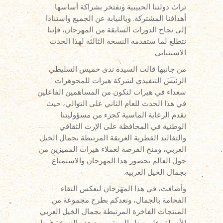
تراث دولتنا الحبيبية ونفتخر بشراكة أساسها
أهدافنا المشتركة. وبالنيابة عن الجميع واستنادا
إلى نجاح الدورات السابقة من المهرجان، فإننا
نتطلع لما ستقدمه النسخة الثالثة لهذا الحدث
الاستثنائي.
من جانبها قالت السيدة ندى خميس السليطي
الرئيس التنفيذي لشركة هيرات للمجوهرات :
سعداء في هيرات لنكون من المساهمين الفاعلين
في هذا الحدث للعام الثاني على التوالي، حيث
نقدم الرعاية الماسية كجزء من مسؤوليتنا
الوطنية في المحافظة على الإرث الثقافي
والتقاليد القطرية العريقة المرتبطة بجمال الخيل
العربي، ومنح الفرصة لعملاء هيرات المميزين من
حول العالم بحضور هذا المهرجان والاستمتاع
بجمال الخيل العربية.
وأضافت، في هذا المهرجان لنعكس التقاء
الفخامة بالجمال، ونعدكم بطرح مجموعة من
المنتجات الفاخرة المرتبطة بجمال الخيل العربي
الأصيلة، على مدار السنة، ومع هذه النسخة قمنا